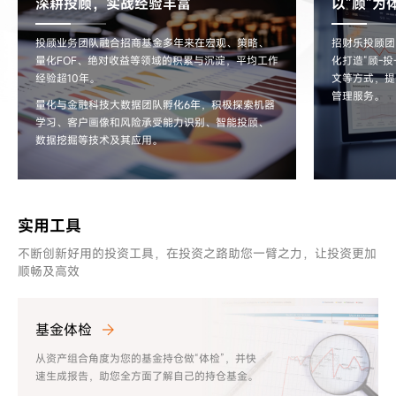
深耕投顾，实战经验丰富
以”顾”
投顾业务团队融合招商基金多年来在宏观、策略、
招财乐投顾团
量化FOF、绝对收益等领域的积累与沉淀，平均工作
化打造“顾-
经验超10年。
文等方式，提
管理服务。
量化与金融科技大数据团队孵化6年，积极探索机器
学习、客户画像和风险承受能力识别、智能投顾、
数据挖掘等技术及其应用。
实用工具
不断创新好用的投资工具，在投资之路助您一臂之力，让投资更加
顺畅及高效
基金体检
从资产组合角度为您的基金持仓做“体检”，并快
速生成报告，助您全方面了解自己的持仓基金。