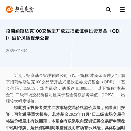
招商纳斯达克100交易型开放式指数证券投资基金（QDI
I）溢价风险提示公告
2025-11-04
近期，
招商
基金管理有限公司（以下简称
“本基金管理人”）旗
下
招商纳斯达克
100交易型开放式指数证券投资基金（QDII）
（基
金代码：
159659，场内简称：
纳斯达克
1
00ETF，以下简称“本基
金”）二级市场交易价格
明显
高于基金份额参考净值
（
IOPV），出
现较大幅度溢价。
特此提示投资者关注二级市场交易价格溢价风险，如果盲目投
资，可能遭受重大损失。
若本基金
2
025
年
11
月
4
日二级市场交易价
格溢价幅度未有效回落，本基金有权采取向深圳证券交易所申请盘
中临时停牌、延长停牌时间等措施以向市场警示风险，具体以届时