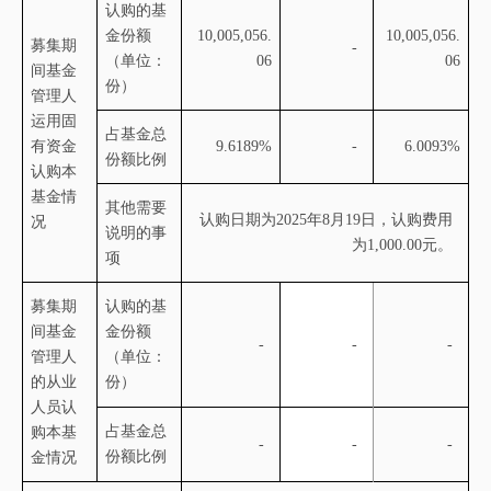
认购的基
金份额
10,005,056.
10,005,056.
募集期
-
（单位：
06
06
间基金
份）
管理人
运用固
占基金总
有资金
9.6189%
-
6.0093%
份额比例
认购本
基金情
其他需要
认购日期为
2025年
8
月
19
日，认购费用
况
说明的事
为
1,000.00元。
项
募集期
认购的基
间基金
金份额
-
-
-
管理人
（单位：
的从业
份）
人员认
占基金总
购本基
-
-
-
份额比例
金情况