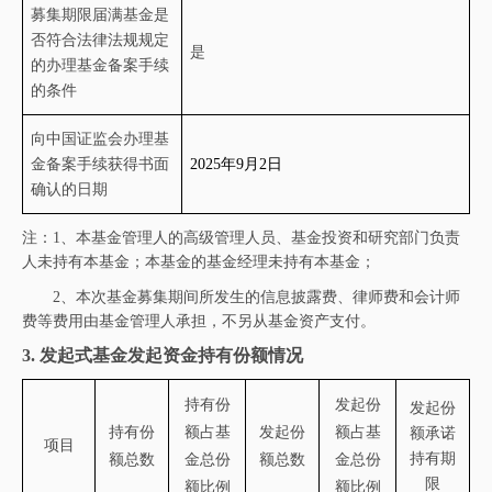
募集期限届满基金是
否符合法律法规规定
是
的办理基金备案手续
的条件
向中国证监会办理基
金备案手续获得书面
2025年
9
月
2
日
确认的日期
注：
1、
本基金管理人的高级管理人员、基金投资和研究部门负责
人未持有本基金；本基金的基金经理未持有本基金
；
2、本次基金募集期间所发生的信息披露费、律师费和会计师
费等费用由基金管理人承担，不另从基金资产支付。
3.
发起式基金发起资金持有份额情况
持有份
发起份
发起份
持有份
额占基
发起份
额占基
额承诺
项目
持有期
额总数
金总份
额总数
金总份
限
额比例
额比例