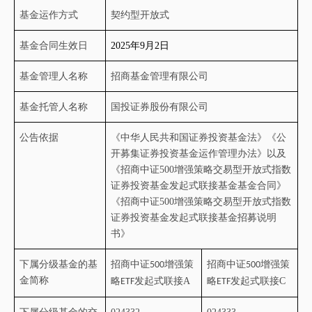
基金运作方式
契约型开放式
基金合同生效日
2025年
9
月
2
日
基金管理人名称
招商基金管理有限公司
基金托管人名称
国投证券股份有限公司
公告依据
《中华人民共和国证券投资基金法》《公
开募集证券投资基金运作管理办法》以及
《
招商中证
500增强策略交易型开放式指数
证券投资基金发起式联接基金基金合同
》
《
招商中证
500增强策略交易型开放式指数
证券投资基金发起式联接基金招募说明
书
》
下属分级基金的基
招商中证
增强策
招商中证
增强策
500
500
金简称
略
发起式联接
A
略
发起式联接
C
ETF
ETF